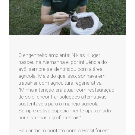
O engenheiro ambiental Niklas Kluger
nasceu na Alemanha e, por influência do
avô, sempre se identificou com a área
agrícola. Mais do que isso, sonhava em
trabalhar com agricultura regenerativa.
“Minha intenção era atuar com restauração
de solo, encontrar soluções alternativas
sustentáveis para o manejo agrícola.
Sempre estive especialmente apaixonado
por sistemas agroflorestais”.
Seu primeiro contato com o Brasil foi em