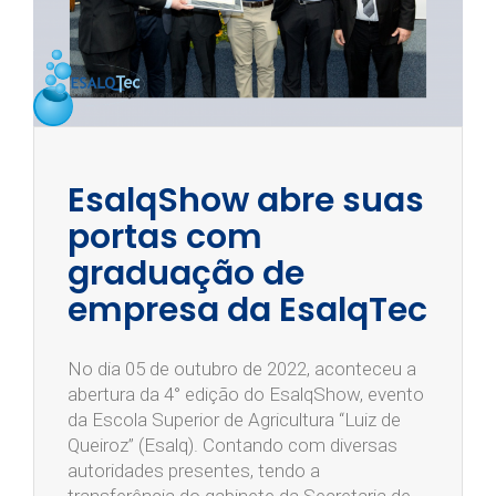
EsalqShow abre suas
portas com
graduação de
empresa da EsalqTec
No dia 05 de outubro de 2022, aconteceu a
abertura da 4° edição do EsalqShow, evento
da Escola Superior de Agricultura “Luiz de
Queiroz” (Esalq). Contando com diversas
autoridades presentes, tendo a
transferência do gabinete da Secretaria de