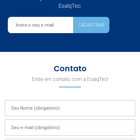
EsalqTec.
Contato
Entre em contato com a EsalqTec!