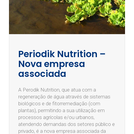
Periodik Nutrition –
Nova empresa
associada
A Perodik Nutrition, que atua com a
regeneração de água através de sistemas
biológicos e de fitorremediação (com
plantas), permitindo a sua utilização em
processos agrícolas e/ou urbanos,
atendendo demandas dos setores público e
privado, é a nova empresa associada da